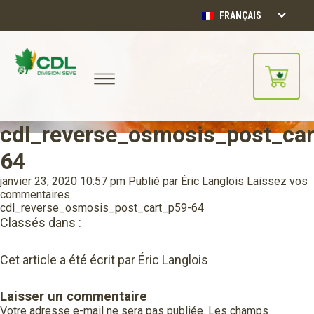
FRANÇAIS
cdl_reverse_osmosis_post_car
Notre site d'achats en ligne sera
bientôt disponible!!
64
Merci de votre compréhension.
janvier 23, 2020 10:57 pm
Publié par
Éric Langlois
Laissez vos
commentaires
CONTINUER
cdl_reverse_osmosis_post_cart_p59-64
Classés dans :
Cet article a été écrit par Éric Langlois
Laisser un commentaire
Votre adresse e-mail ne sera pas publiée.
Les champs