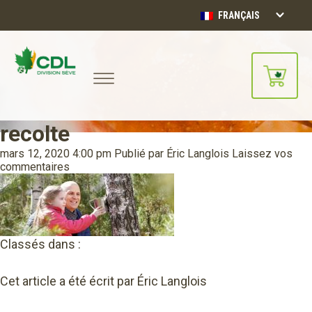
FRANÇAIS
recolte
Notre site d'achats en ligne sera
bientôt disponible!!
mars 12, 2020 4:00 pm
Publié par
Éric Langlois
Laissez vos
Merci de votre compréhension.
commentaires
CONTINUER
Classés dans :
Cet article a été écrit par Éric Langlois