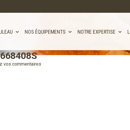
ULEAU
NOS ÉQUIPEMENTS
NOTRE EXPERTISE
L
-668408S
tôt disponible!!
z vos commentaires