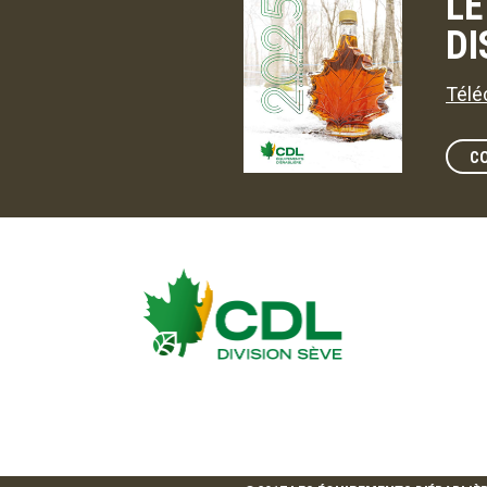
LE
DI
Télé
C