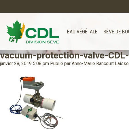
EAU VÉGÉTALE
SÈVE DE BO
vacuum-protection-valve-CDL
Notre site d'achats en ligne sera bien
Merci de votre compréhension.
janvier 28, 2019 5:08 pm
Publié par
Anne-Marie Rancourt
Laisse