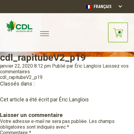
FRANÇAIS
cdl_rapitubeV2_p19
Notre site d'achats en ligne sera
bientôt disponible!!
janvier 22, 2020 8:12 pm
Publié par
Éric Langlois
Laissez vos
Merci de votre compréhension.
commentaires
cdl_rapitubeV2_p19
Classés dans :
CONTINUER
Cet article a été écrit par Éric Langlois
Laisser un commentaire
Votre adresse e-mail ne sera pas publiée.
Les champs
obligatoires sont indiqués avec
*
Commentaire
*