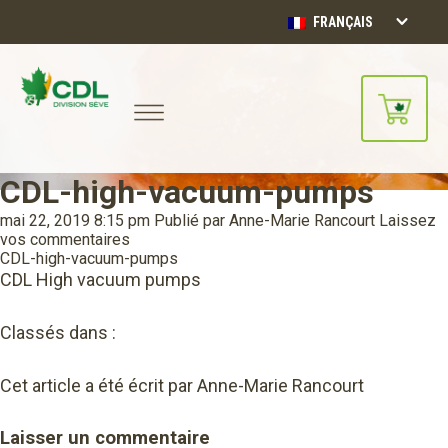
FRANÇAIS
CDL-high-vacuum-pumps
Notre site d'achats en ligne sera
bientôt disponible!!
mai 22, 2019 8:15 pm
Publié par
Anne-Marie Rancourt
Laissez
Merci de votre compréhension.
vos commentaires
CDL-high-vacuum-pumps
CDL High vacuum pumps
CONTINUER
Classés dans :
Cet article a été écrit par Anne-Marie Rancourt
Laisser un commentaire