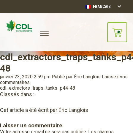
FRANÇAIS
cdl_extractors_traps_tanks_p4
Notre site d'achats en ligne sera
bientôt disponible!!
48
Merci de votre compréhension.
janvier 23, 2020 2:59 pm
Publié par
Éric Langlois
Laissez vos
commentaires
CONTINUER
cdl_extractors_traps_tanks_p44-48
Classés dans :
Cet article a été écrit par Éric Langlois
Laisser un commentaire
Votre adresse e-mail ne sera pas publiée.
Les champs