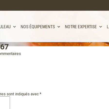
ULEAU
NOS ÉQUIPEMENTS
NOTRE EXPERTISE
L
p67
tôt disponible!!
ommentaires
res sont indiqués avec
*