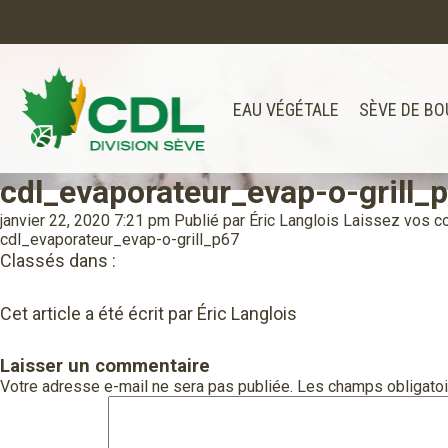
EAU VÉGÉTALE
SÈVE DE BO
cdl_evaporateur_evap-o-grill_
Notre site d'achats en ligne sera bien
Merci de votre compréhension.
janvier 22, 2020 7:21 pm
Publié par
Éric Langlois
Laissez vos c
cdl_evaporateur_evap-o-grill_p67
Classés dans :
Cet article a été écrit par Éric Langlois
Laisser un commentaire
Votre adresse e-mail ne sera pas publiée.
Les champs obligatoi