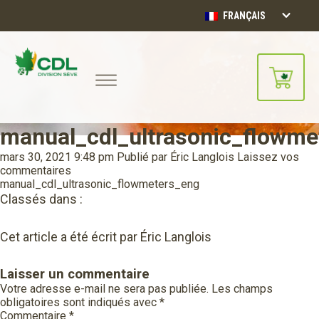
FRANÇAIS
manual_cdl_ultrasonic_flowme
Notre site d'achats en ligne sera
bientôt disponible!!
mars 30, 2021 9:48 pm
Publié par
Éric Langlois
Laissez vos
Merci de votre compréhension.
commentaires
manual_cdl_ultrasonic_flowmeters_eng
Classés dans :
CONTINUER
Cet article a été écrit par Éric Langlois
Laisser un commentaire
Votre adresse e-mail ne sera pas publiée.
Les champs
obligatoires sont indiqués avec
*
Commentaire
*