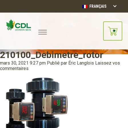
FRANÇAIS
210100_Debimetre_rotor
Notre site d'achats en ligne sera
bientôt disponible!!
mars 30, 2021 9:27 pm
Publié par
Éric Langlois
Laissez vos
Merci de votre compréhension.
commentaires
CONTINUER