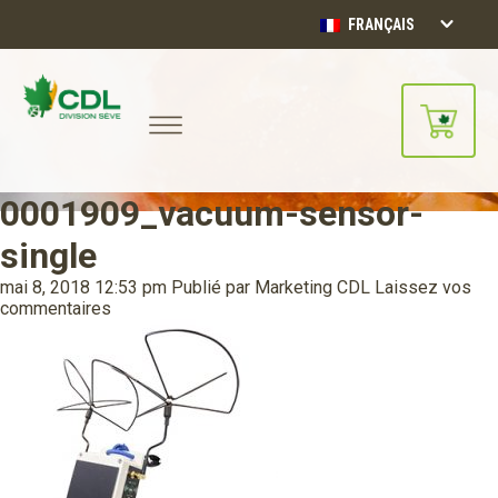
FRANÇAIS
0001909_vacuum-sensor-
Notre site d'achats en ligne sera
bientôt disponible!!
single
Merci de votre compréhension.
mai 8, 2018 12:53 pm
Publié par
Marketing CDL
Laissez vos
commentaires
CONTINUER