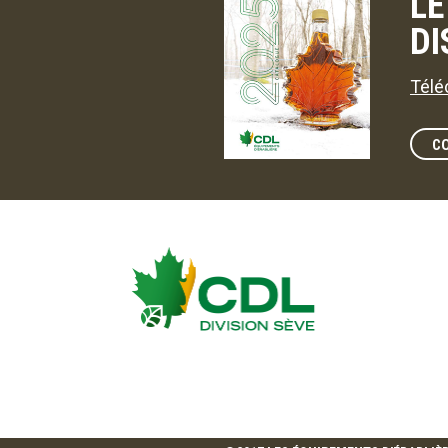
LE
DI
Télé
C