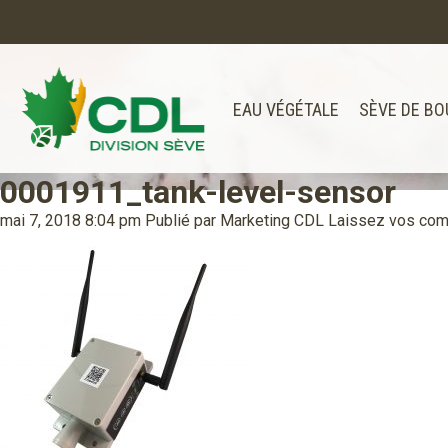
EAU VÉGÉTALE
SÈVE DE BO
0001911_tank-level-sensor
Notre site d'achats en ligne sera bien
Merci de votre compréhension.
mai 7, 2018 8:04 pm
Publié par
Marketing CDL
Laissez vos com