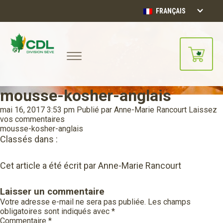
FRANÇAIS
mousse-kosher-anglais
Notre site d'achats en ligne sera
bientôt disponible!!
mai 16, 2017 3:53 pm
Publié par
Anne-Marie Rancourt
Laissez
Merci de votre compréhension.
vos commentaires
mousse-kosher-anglais
Classés dans :
CONTINUER
Cet article a été écrit par Anne-Marie Rancourt
Laisser un commentaire
Votre adresse e-mail ne sera pas publiée.
Les champs
obligatoires sont indiqués avec
*
Commentaire
*