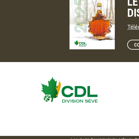
LE
DI
Télé
C