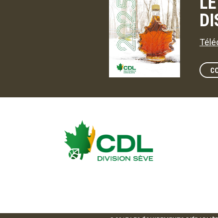
LE
DI
Télé
C