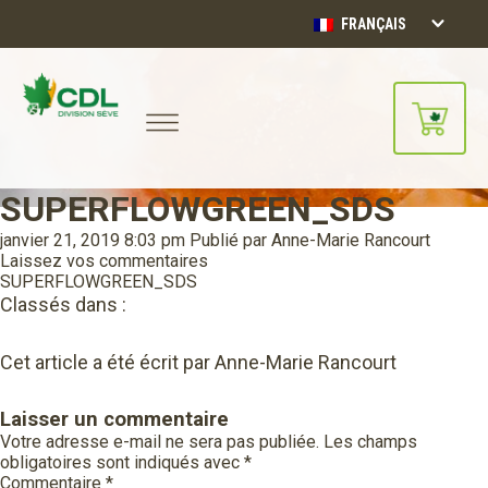
FRANÇAIS
SUPERFLOWGREEN_SDS
Notre site d'achats en ligne sera
bientôt disponible!!
janvier 21, 2019 8:03 pm
Publié par
Anne-Marie Rancourt
Merci de votre compréhension.
Laissez vos commentaires
SUPERFLOWGREEN_SDS
Classés dans :
CONTINUER
Cet article a été écrit par Anne-Marie Rancourt
Laisser un commentaire
Votre adresse e-mail ne sera pas publiée.
Les champs
obligatoires sont indiqués avec
*
Commentaire
*