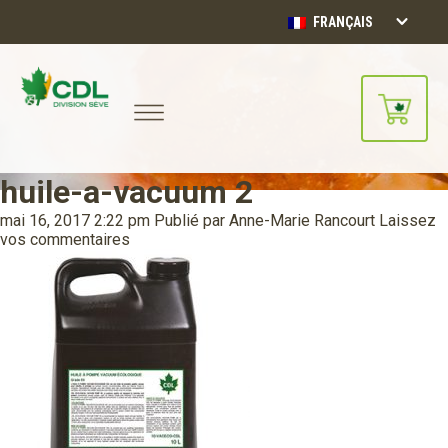
FRANÇAIS
huile-a-vacuum 2
Notre site d'achats en ligne sera
bientôt disponible!!
mai 16, 2017 2:22 pm
Publié par
Anne-Marie Rancourt
Laissez
Merci de votre compréhension.
vos commentaires
CONTINUER