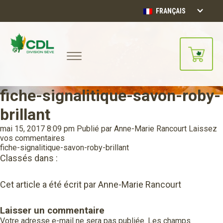
FRANÇAIS
fiche-signalitique-savon-roby-
Notre site d'achats en ligne sera
bientôt disponible!!
brillant
Merci de votre compréhension.
mai 15, 2017 8:09 pm
Publié par
Anne-Marie Rancourt
Laissez
vos commentaires
CONTINUER
fiche-signalitique-savon-roby-brillant
Classés dans :
Cet article a été écrit par Anne-Marie Rancourt
Laisser un commentaire
Votre adresse e-mail ne sera pas publiée.
Les champs