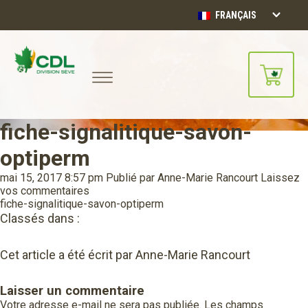
FRANÇAIS
fiche-signalitique-savon-
Notre site d'achats en ligne sera
bientôt disponible!!
optiperm
Merci de votre compréhension.
mai 15, 2017 8:57 pm
Publié par
Anne-Marie Rancourt
Laissez
vos commentaires
CONTINUER
fiche-signalitique-savon-optiperm
Classés dans :
Cet article a été écrit par Anne-Marie Rancourt
Laisser un commentaire
Votre adresse e-mail ne sera pas publiée.
Les champs