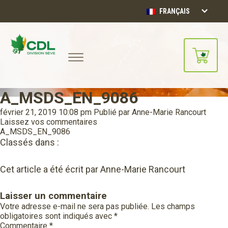
FRANÇAIS
A_MSDS_EN_9086
Notre site d'achats en ligne sera
bientôt disponible!!
février 21, 2019 10:08 pm
Publié par
Anne-Marie Rancourt
Merci de votre compréhension.
Laissez vos commentaires
A_MSDS_EN_9086
Classés dans :
CONTINUER
Cet article a été écrit par Anne-Marie Rancourt
Laisser un commentaire
Votre adresse e-mail ne sera pas publiée.
Les champs
obligatoires sont indiqués avec
*
Commentaire
*