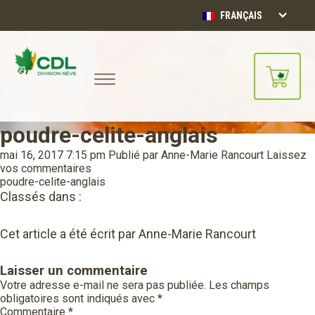
FRANÇAIS
poudre-celite-anglais
Notre site d'achats en ligne sera
bientôt disponible!!
mai 16, 2017 7:15 pm
Publié par
Anne-Marie Rancourt
Laissez
Merci de votre compréhension.
vos commentaires
poudre-celite-anglais
Classés dans :
CONTINUER
Cet article a été écrit par Anne-Marie Rancourt
Laisser un commentaire
Votre adresse e-mail ne sera pas publiée.
Les champs
obligatoires sont indiqués avec
*
Commentaire
*