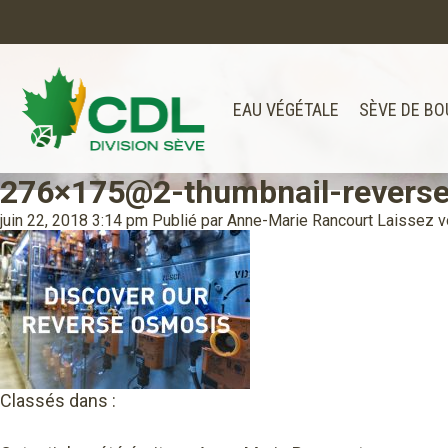
EAU VÉGÉTALE
SÈVE DE BO
276×175@2-thumbnail-revers
Notre site d'achats en ligne sera bien
Merci de votre compréhension.
juin 22, 2018 3:14 pm
Publié par
Anne-Marie Rancourt
Laissez 
Classés dans :