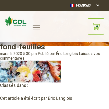
FRANÇAIS
fond-feuilles
Notre site d'achats en ligne sera
bientôt disponible!!
mars 5, 2020 5:30 pm
Publié par
Éric Langlois
Laissez vos
Merci de votre compréhension.
commentaires
CONTINUER
Classés dans :
Cet article a été écrit par Éric Langlois