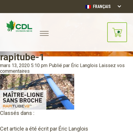
FRANÇAIS
rapitube-1
Notre site d'achats en ligne sera
bientôt disponible!!
mars 13, 2020 5:10 pm
Publié par
Éric Langlois
Laissez vos
Merci de votre compréhension.
commentaires
CONTINUER
Classés dans :
Cet article a été écrit par Éric Langlois