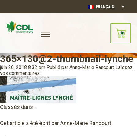
FRANÇAIS
365×130@2-thumbnail-lynche
Notre site d'achats en ligne sera
bientôt disponible!!
juin 20, 2018 8:32 pm
Publié par
Anne-Marie Rancourt
Laissez
Merci de votre compréhension.
vos commentaires
CONTINUER
Classés dans :
Cet article a été écrit par Anne-Marie Rancourt