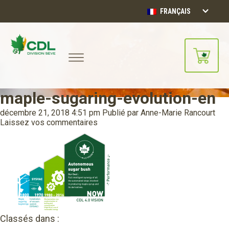
FRANÇAIS
maple-sugaring-evolution-en
Notre site d'achats en ligne sera
bientôt disponible!!
décembre 21, 2018 4:51 pm
Publié par
Anne-Marie Rancourt
Merci de votre compréhension.
Laissez vos commentaires
CONTINUER
Classés dans :