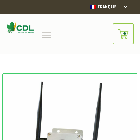
FRANÇAIS
Notre site d'achats en ligne sera
bientôt disponible!!
Merci de votre compréhension.
CONTINUER